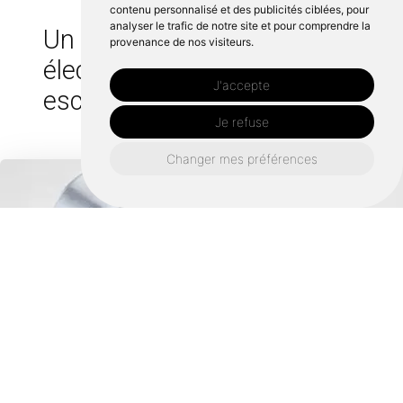
contenu personnalisé et des publicités ciblées, pour
analyser le trafic de notre site et pour comprendre la
Un besoin en Rénovation
provenance de nos visiteurs.
électrique près de La baule-
J'accepte
escoublac ?
Je refuse
Changer mes préférences