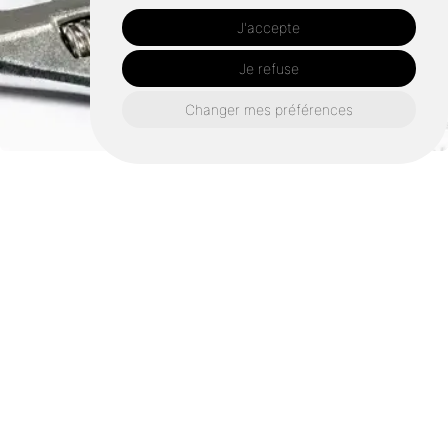
J'accepte
Je refuse
Changer mes préférences
Retrouvez nous également ici :
Serrurier la baule-escoublac
Serrurier haute-goulaine
Serrurier basse-goulaine
Serrurier nantes
Serrurier carquefou
Serrurier vertou
Serrurier pornic
Serrurier savenay
Serrurier la chapelle-sur-erdre